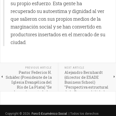
su propio esfuerzo. Esta gente ha
recuperado su autoestima y dignidad al ver
que salieron con sus propios medios de la
marginación social y se han convertido en
productores insertados en el mercado de su
ciudad.
PREVIOUS ARTICLE
NEXT ARTICLE
Pastor Federico H.
Alejandro Bernhardt
Schäfer (Presidente de la
(director de ESADE
Iglesia Evangélica del
Business School)
Río de La Plata) "Se
"Perspectiva estructural
acabaron las sociedades
de la Responsabilidad
cerradas"
Social"
Copyright © 2026.
Foro E-Ecuménico Social
. | Todos los derechos