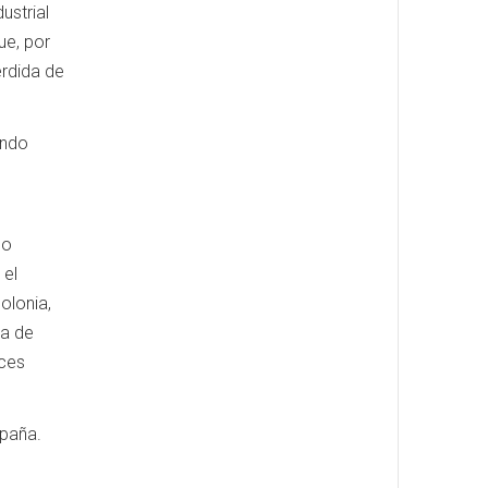
ustrial
ue, por
érdida de
undo
l
lo
 el
olonia,
ia de
nces
spaña.