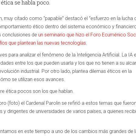
ética se habla poco.
in, muy citado como “papable” destacó el “esfuerzo en la lucha 
comportamiento ético dentro del sistema económico y financier
las conclusiones de
un seminario que hizo el Foro Ecuménico Soci
fíos que plantean las nuevas tecnologías.
s para analizar el fenómeno de la Inteligencia Artificial. La IA 
ades entre los que pueden usarla y los que no tienen a su alca
evolución industrial. Por otro lado, plantea dilemas éticos en la
ómo se utilizan esos avances.
re ética pocos son los que hablan.
Foro (foto) el Cardenal Parolin se refirió a estos temas que fuero
 y dirigentes de universidades de varios países, a quienes recibi
entamos en este tiempo a uno de los cambios más grandes de l