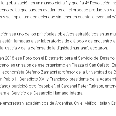
 la globalización en un mundo digital”, y que “la 4ª Revolución Ind
ecnologías que pueden ayudarnos en el proceso productivo y q
s y se implantan con celeridad sin tener en cuenta la eventual p
ción sea uno de los principales objetivos estratégicos en un m
es están llamadas a ser laboratorios de diálogo y de encuentro a
 la justicia y de la defensa de la dignidad humana”, acotaron.
en 2018 ese Foro con el Dicasterio para el Servicio del Desarrol
cano, en un salón de ese organismo en Piazza di San Calisto. En
el economista Stefano Zamagni (profesor de la Universidad de B
n Pablo II, Benedicto XVI y Francisco, presidente de la Academ
iano), participó otro “papable”, el Cardenal Peter Turkson, ento
ara el Servicio del Desarrollo Humano Integral.
de empresas y académicos de Argentina, Chile, Méjico, Italia y E