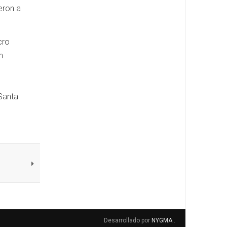
eron a
cro
n
s
 Santa
Desarrollado por
NYGMA
.