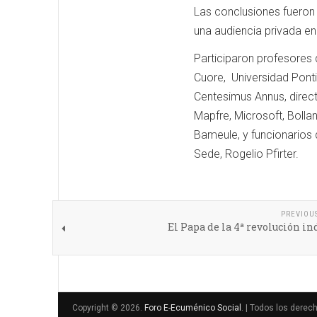
Las conclusiones fueron 
una audiencia privada en
Participaron profesores 
Cuore, Universidad Pont
Centesimus Annus, direc
Mapfre, Microsoft, Bollan
Bameule, y funcionarios 
Sede, Rogelio Pfirter.
PREVIOU
El Papa de la 4ª revolución in
Copyright © 2026.
Foro E-Ecuménico Social
. | Todos los derec