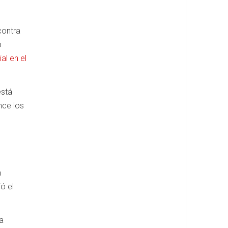
contra
o
al en el
está
nce los
n
ó el
a