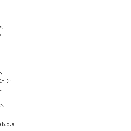
s,
nción
m,
o
A, Dr.
a,
y,
 la que