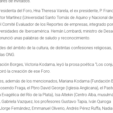
res de invitados.
residenta del Foro, Hna Theresa Varela, el ex presidente, P. Fra
 Víctor Martínez (Universidad Santo Tomás de Aquino y Nacional de
l Comité Evaluador de los Reportes de empresas, integrado po
versidades de Iberoamérica. Hernán Lombardi, ministro de Desar
nunció unas palabras de saludo y reconocimiento.
es del ámbito de la cultura, de distintas confesiones religiosas, 
las ONG.
ación Borges, Victoria Kodama, leyó la prosa poética “Los conj
spiró la creación de ese Foro.
ones, además de los mencionados, Mariana Kodama (Fundación B
 Rosendo Fraga, el Pbro David George (Iglesia Anglicana), el Past
 Evagélica del Río de la Plata), Isa Altekin (Centro Alba, musulmá
r, Gabriela Vazquez, los profesores Gustavo Tapia, Iván Quiroga
i, Jorge Fernández, Emmanuel Oliverio, Andrés Pérez Ruffa, Nadia