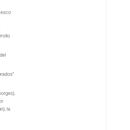
ncesco
r
rollo
del
urados”
orges),
or
n), la