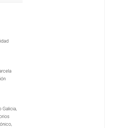
lidad
arcela
ción
 Galicia,
orios
ónico,