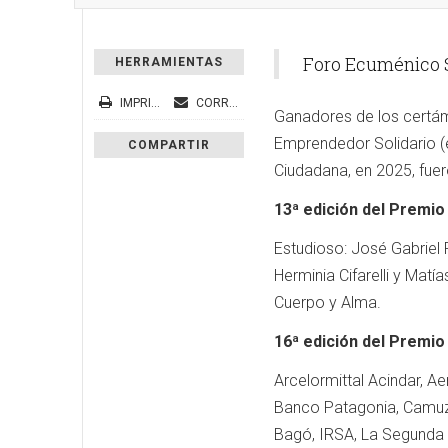
Foro Ecuménico S
HERRAMIENTAS
IMPRIMIR
CORREO ELECTRÓNICO
Ganadores de los certám
Emprendedor Solidario (
COMPARTIR
Ciudadana, en 2025, fuer
13ª edición del Premio
Estudioso: José Gabriel 
Herminia Cifarelli y Matía
Cuerpo y Alma.
16ª edición del Premio
Arcelormittal Acindar, A
Banco Patagonia, Camuzzi
Bagó, IRSA, La Segunda 