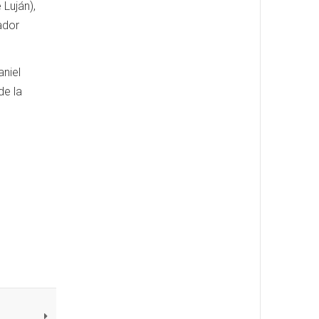
Luján),
ador
aniel
de la