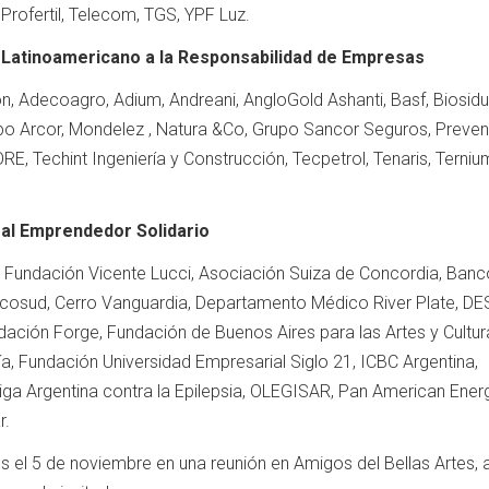
Profertil, Telecom, TGS, YPF Luz.
o Latinoamericano a la Responsabilidad de Empresas
, Adecoagro, Adium, Andreani, AngloGold Ashanti, Basf, Biosidu
po Arcor, Mondelez , Natura &Co, Grupo Sancor Seguros, Preve
RE, Techint Ingeniería y Construcción, Tecpetrol, Tenaris, Terniu
 al Emprendedor Solidario
Fundación Vicente Lucci, Asociación Suiza de Concordia, Banc
cosud, Cerro Vanguardia, Departamento Médico River Plate, DES
dación Forge, Fundación de Buenos Aires para las Artes y Cultur
, Fundación Universidad Empresarial Siglo 21, ICBC Argentina,
ga Argentina contra la Epilepsia, OLEGISAR, Pan American Energ
r.
s el 5 de noviembre en una reunión en Amigos del Bellas Artes, a