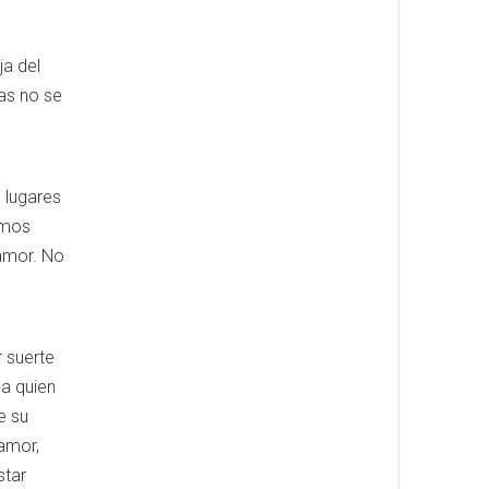
ja del
sas no se
 lugares
emos
amor. No
r suerte
a quien
e su
 amor,
star