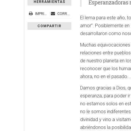
Esperanzadoras r
HERRAMIENTAS
IMPRIMIR
CORREO ELECTRÓNICO
El lema para este año, t
amor”. Posiblemente en n
COMPARTIR
desarrollaron como noso
Muchas equivocaciones p
relaciones entre pueblos
de nuestro planeta en l
reconocer que los human
ahora, no en el pasado...
Damos gracias a Dios, q
esperanza, para poder ir
no estamos solos en est
no le somos indiferentes
divinidad y vino a visit
abriéndonos la posibili