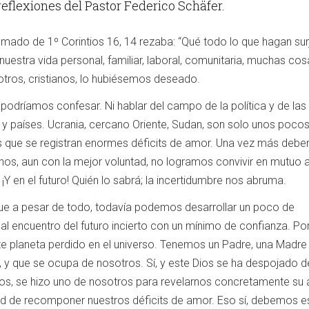
eflexiones del Pastor Federico Schäfer.
omado de 1º Corintios 16, 14 rezaba: “Qué todo lo que hagan sur
uestra vida personal, familiar, laboral, comunitaria, muchas co
tros, cristianos, lo hubiésemos deseado.
odríamos confesar. Ni hablar del campo de la política y de las
 y países. Ucrania, cercano Oriente, Sudan, son solo unos pocos
os que se registran enormes déficits de amor. Una vez más deb
os, aun con la mejor voluntad, no logramos convivir en mutuo 
 ¡Y en el futuro! Quién lo sabrá; la incertidumbre nos abruma.
ue a pesar de todo, todavía podemos desarrollar un poco de
 al encuentro del futuro incierto con un mínimo de confianza. Po
e planeta perdido en el universo. Tenemos un Padre, una Madre 
, y que se ocupa de nosotros. Sí, y este Dios se ha despojado d
arnos, se hizo uno de nosotros para revelarnos concretamente su
dad de recomponer nuestros déficits de amor. Eso sí, debemos e