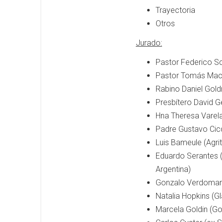
Trayectoria
Otros
Jurado:
Pastor Federico Sch
Pastor Tomás Mack
Rabino Daniel Gol
Presbítero David G
Hna Theresa Varel
Padre Gustavo Cicc
Luis Bameule (Agrit
Eduardo Serantes (
Argentina)
Gonzalo Verdomar 
Natalia Hopkins (G
Marcela Goldin (Go