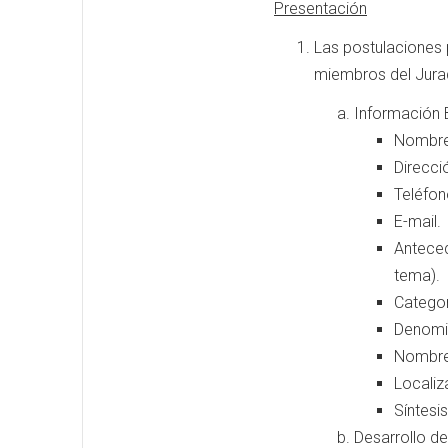
Presentación
Las postulaciones 
miembros del Jurad
Información 
Nombre 
Direcci
Teléfo
E-mail.
Anteced
tema).
Categor
Denomi
Nombre 
Localiz
Síntesi
Desarrollo d