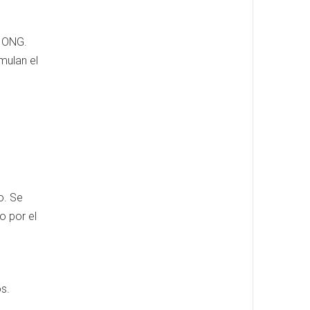
y ONG.
mulan el
o. Se
o por el
s.