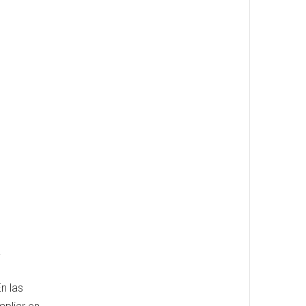
a
n las