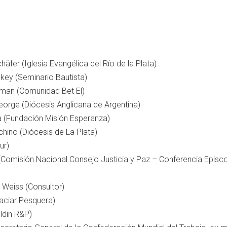
äfer (Iglesia Evangélica del Río de la Plata)
ey (Seminario Bautista)
dman (Comunidad Bet El)
eorge (Diócesis Anglicana de Argentina)
a (Fundación Misión Esperanza)
hino (Diócesis de La Plata)
ur)
Comisión Nacional Consejo Justicia y Paz – Conferencia Episc
Weiss (Consultor)
laciar Pesquera)
ldin R&P)