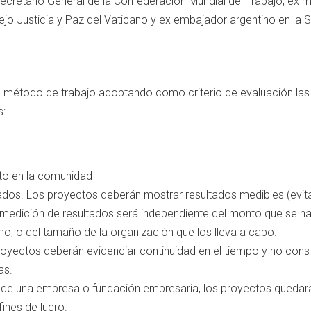
Secretario General de la Confederación Mundial del Trabajo, ex
ejo Justicia y Paz del Vaticano y ex embajador argentino en la 
u método de trabajo adoptando como criterio de evaluación las
s:
to en la comunidad
ados. Los proyectos deberán mostrar resultados medibles (evit
La medición de resultados será independiente del monto que se h
mo, o del tamaño de la organización que los lleva a cabo.
royectos deberán evidenciar continuidad en el tiempo y no const
as.
e de una empresa o fundación empresaria, los proyectos quedar
fines de lucro.