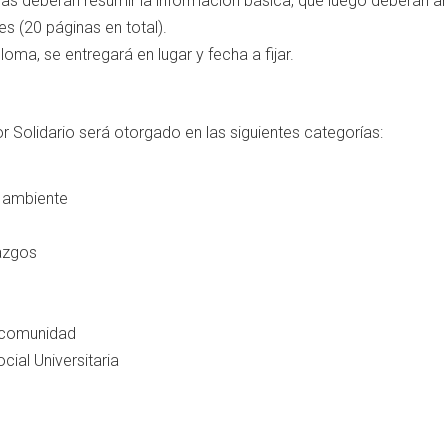
as deberán resumir la información básica, que luego deberán am
es (20 páginas en total).
ploma, se entregará en lugar y fecha a fijar.
 Solidario será otorgado en las siguientes categorías:
 ambiente
razgos
a comunidad
ial Universitaria