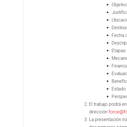
Objetiv
Justifi
Ubicaci
Destinat
Fecha d
Descrip
Etapas 
Mecanis
Financi
Evaluac
Benefic
Estado 
Perspec
El trabajo podrá en
dirección
foroe
@f
La presentación no 