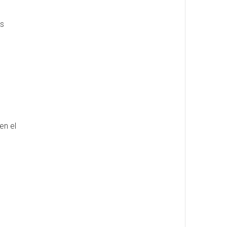
os
en el