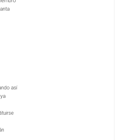
 miembro
Santa
ando así
aya
ituirse
án