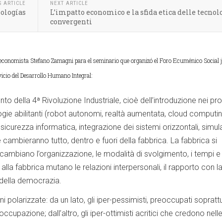
S ARTICLE
NEXT ARTICLE
nologías
L’impatto economico e la sfida etica delle tecnol
convergenti
l economista Stefano Zamagni para el seminario que organizó el Foro Ecuménico Social 
rvicio del Desarrollo Humano Integral:
nto della 4ª Rivoluzione Industriale, cioè dell’introduzione nei pr
ogie abilitanti (robot autonomi, realtà aumentata, cloud computin
 sicurezza informatica, integrazione dei sistemi orizzontali, simul
 cambieranno tutto, dentro e fuori della fabbrica. La fabbrica si
ambiano l’organizzazione, le modalità di svolgimento, i tempi e 
alla fabbrica mutano le relazioni interpersonali, il rapporto con la
o della democrazia.
i polarizzate: da un lato, gli iper-pessimisti, preoccupati sopratt
ll’occupazione; dall’altro, gli iper-ottimisti acritici che credono nell