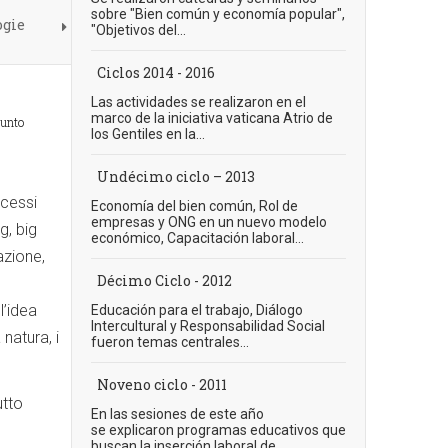
sobre "Bien común y economía popular",
ogie
"Objetivos del...
Ciclos 2014 - 2016
Las actividades se realizaron en el
marco de la iniciativa vaticana Atrio de
junto
los Gentiles en la...
Undécimo ciclo – 2013
ocessi
Economía del bien común, Rol de
empresas y ONG en un nuevo modelo
g, big
económico, Capacitación laboral...
azione,
Décimo Ciclo - 2012
l’idea
Educación para el trabajo, Diálogo
Intercultural y Responsabilidad Social
 natura, i
fueron temas centrales...
Noveno ciclo - 2011
utto
En las sesiones de este año
e
se explicaron programas educativos que
buscan la inserción laboral de...