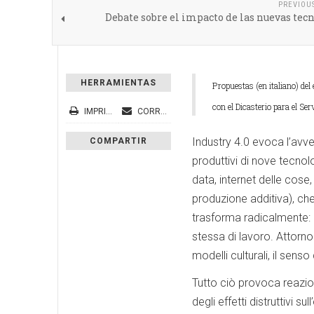
PREVIOU
Debate sobre el impacto de las nuevas tec
HERRAMIENTAS
Propuestas (en italiano) de
con el Dicasterio para el Se
IMPRIMIR
CORREO ELECTRÓNICO
Industry 4.0 evoca l’avve
COMPARTIR
produttivi di nove tecnol
data, internet delle cose,
produzione additiva), che
trasforma radicalmente: c
stessa di lavoro. Attorno 
modelli culturali, il sens
Tutto ciò provoca reazion
degli effetti distruttivi su