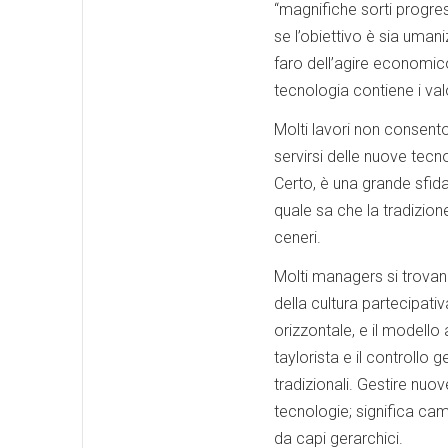
“magnifiche sorti progres
se l’obiettivo è sia uman
faro dell’agire economico
tecnologia contiene i valor
Molti lavori non consento
servirsi delle nuove tecn
Certo, è una grande sfida.
quale sa che la tradizion
ceneri.
Molti managers si trovano
della cultura partecipati
orizzontale, e il modello 
taylorista e il controllo
tradizionali. Gestire nuo
tecnologie; significa cam
da capi gerarchici.