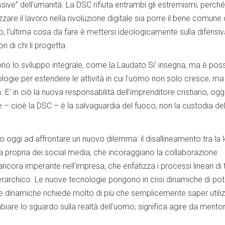
sive” dell’umanità. La DSC rifiuta entrambi gli estremismi, perch
izzare il lavoro nella rivoluzione digitale sia porre il bene comun
, l’ultima cosa da fare è mettersi ideologicamente sulla difensiv
i di chi li progetta.
no lo sviluppo integrale, come la Laudato Si’ insegna, ma è poss
ologie per estendere le attività in cui l’uomo non solo cresce, ma 
 E’ in ciò la nuova responsabilità dell’imprenditore cristiano, oggi.
e – cioè la DSC – è la salvaguardia del fuoco, non la custodia del
 oggi ad affrontare un nuovo dilemma: il disallineamento tra la 
va propria dei social media, che incoraggiano la collaborazione
ancora imperante nell’impresa, che enfatizza i processi lineari di 
 gerarchico. Le nuove tecnologie pongono in crisi dinamiche di po
ve dinamiche richiede molto di più che semplicemente saper utiliz
biare lo sguardo sulla realtà dell’uomo; significa agire da mentor