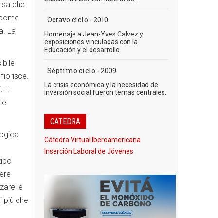
é sa che
e come
Octavo ciclo - 2010
a. La
Homenaje a Jean-Yves Calvez y
exposiciones vinculadas con la
Educación y el desarrollo.
ibile
Séptimo ciclo - 2009
fiorisce.
La crisis económica y la necesidad de
 Il
inversión social fueron temas centrales.
le
CATEDRA
logica
Cátedra Virtual Iberoamericana
Inserción Laboral de Jóvenes
tipo
tere
zare le
i più che