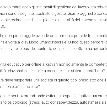
ta solo cambiando gli strumenti di gestione del lavoro, sta reinve
ioni sono disegnate, costruite e gestite. Siamo oggi nelle condiz
i vuole realmente – il principio della centralità della persona uma
 DSC.
che compiono oggi le aziende concorrono a porre le fondamenta 
itale volta allo sviluppo umano integrale. Lungo questi percorsi d
riscrivere le basi del contratto sociale che lo Stato ha nei confr
tema educativo per offrire ai giovani non solamente le competen
lità relazionali necessarie a crescere in un sistema così fluido?
re deve supportare una società di questo tipo, preso atto che il
le non è più sufficiente?
gnate per i lavoratori, onde evitare gli aspetti negativi di un errato
piano psicologico (stress, auto consapevolezza, autostima) sia s