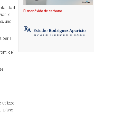
ntando il
El monóxido de carbono
ioni di
na, uno
per il
i
onti dei
ze
 utilizzo
ul piano