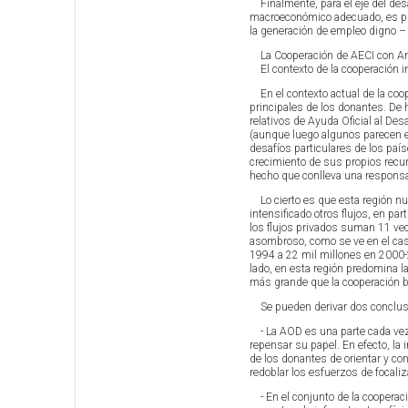
Finalmente, para el eje del desa
macroeconómico adecuado, es pre
la generación de empleo digno –
La Cooperación de AECI con Amé
El contexto de la cooperación i
En el contexto actual de la coop
principales de los donantes. De 
relativos de Ayuda Oficial al De
(aunque luego algunos parecen es
desafíos particulares de los paí
crecimiento de sus propios recur
hecho que conlleva una responsa
Lo cierto es que esta región nun
intensificado otros flujos, en pa
los flujos privados suman 11 ve
asombroso, como se ve en el cas
1994 a 22 mil millones en 2000-2
lado, en esta región predomina la
más grande que la cooperación bi
Se pueden derivar dos conclusi
- La AOD es una parte cada vez m
repensar su papel. En efecto, la
de los donantes de orientar y co
redoblar los esfuerzos de focali
- En el conjunto de la cooperaci