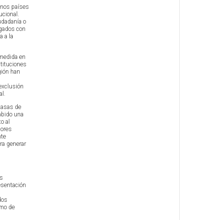
unos países
ucional.
udadanía o
igados con
a a la
 medida en
stituciones
gión han
exclusión
al.
tasas de
abido una
o al
jores
nte
ra generar
us
resentación
dos
smo de