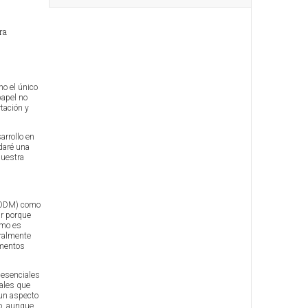
ra
no el único
papel no
tación y
arrollo en
daré una
nuestra
o (ODM) como
ar porque
omo es
eralmente
ementos
s esenciales
nales que
 un aspecto
do, aunque