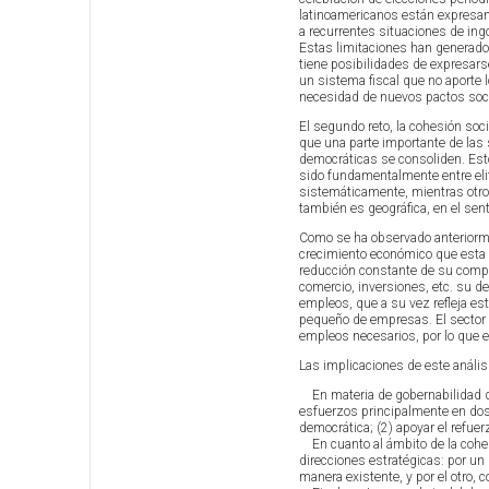
latinoamericanos están expresan
a recurrentes situaciones de ing
Estas limitaciones han generad
tiene posibilidades de expresars
un sistema fiscal que no aporte 
necesidad de nuevos pactos soci
El segundo reto, la cohesión soc
que una parte importante de las 
democráticas se consoliden. Esto 
sido fundamentalmente entre eli
sistemáticamente, mientras otro
también es geográfica, en el sen
Como se ha observado anteriormen
crecimiento económico que esta 
reducción constante de su compet
comercio, inversiones, etc. su de
empleos, que a su vez refleja e
pequeño de empresas. El sector
empleos necesarios, por lo que e
Las implicaciones de este anális
En materia de gobernabilidad dem
esfuerzos principalmente en dos l
democrática; (2) apoyar el refuerz
En cuanto al ámbito de la cohesi
direcciones estratégicas: por un
manera existente, y por el otro, 