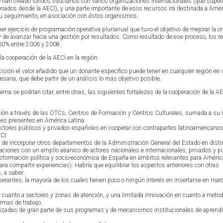
 se han creado fondos fiduciarios con varios organizaciones internacionales (que supe
nados desde la AECI), y una parte importante de esos recursos irá destinada a Améri
u seguimiento, en asociación con éstos organismos.
 ejercicio de programación operativa plurianual que tuvo el objetivo de mejorar la or
y de avanzar hacia una gestión por resultados. Como resultado de ese proceso, los r
60% entre 2006 y 2008.
la cooperación de la AECI en la región
sión el valor añadido que un donante específico puede tener en cualquier región en d
cesaria, que debe partir de un análisis lo más objetivo posible.
a se podrían citar, entre otras, las siguientes fortalezas de la cooperación de la A
ón a través de las OTCs, Centros de Formación y Centros Culturales, sumada a su 
tes presentes en América Latina.
ctores públicos y privados españoles en cooperar con contrapartes latinoamericanos
CI.
de incorporar otros departamentos de la Administración General del Estado en disti
elaciones con un amplío abanico de actores nacionales e internacionales, privados y p
sformación política y socio-económica de España en ámbitos relevantes para América
ara compartir experiencias). Habría que equilibrar los aspectos anteriores con otras
, a saber:
rantes, la mayoría de los cuales tienen poco o ningún interés en insertarse en mar
uanto a sectores y zonas de atención, y una limitada innovación en cuanto a metod
rmas de trabajo.
izadas de gran parte de sus programas y de mecanismos institucionales de aprendi