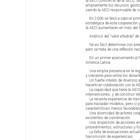
la AECI (sino en el de la SECI),
ampliamente los recursos gestio
siendo la AECI responsable de s
En 2006 se llevó a cabo el primer
estratégica de esta cooperación 
la AECI aumentarán en más del 
Análisis del "valor añadido" de 
No es fácil determinar con preci
pero se trata de una reflexión ne
En un primer acercamiento al tem
América Latina.
Una amplia presencia en la regi
y creciente peso entre los donan
Un fuerte interés de diversos a
hacerlo en colaboración con la AE
La capacidad que tiene la AECI 
intervenciones, y de construir r
La reciente experiencia de tran
para trasladar modelos, pero sí p
características menos favorables
Una diversidad de actores coope
existentes de coordinación
Una dispersión de acciones en c
procedimientos, estructuras y fo
La falta de evaluaciones actual
transmisión de experiencias.