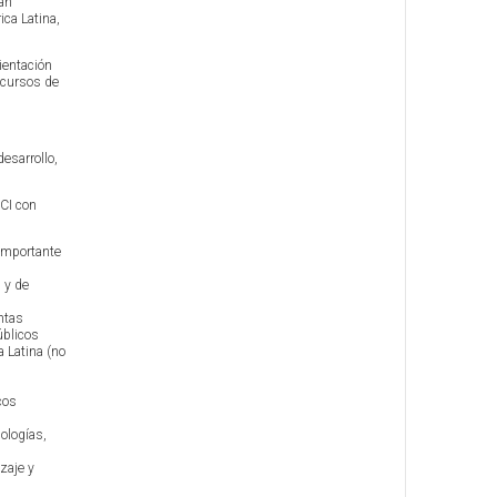
ran
ca Latina,
ientación
ecursos de
esarrollo,
ECI con
importante
 y de
ntas
úblicos
 Latina (no
cos
ologías,
zaje y