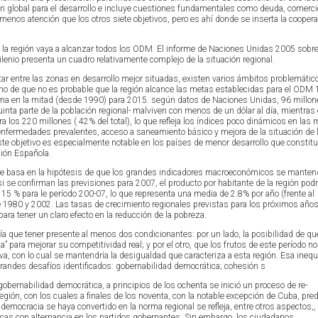
ión global para el desarrollo e incluye cuestiones fundamentales como deuda, comerci
 menos atención que los otros siete objetivos, pero es ahí donde se inserta la cooper
 la región vaya a alcanzar todos los ODM. El informe de Naciones Unidas 2005 sobre
lenio presenta un cuadro relativamente complejo de la situación regional.
tar entre las zonas en desarrollo mejor situadas, existen varios ámbitos problemátic
o de que no es probable que la región alcance las metas establecidas para el ODM 1,
ema en la mitad (desde 1990) para 2015. según datos de Naciones Unidas, 96 millon
uinta parte de la población regional- malviven con menos de un dólar al día, mientras
ra los 220 millones ( 42% del total), lo que refleja los índices poco dinámicos en las
enfermedades prevalentes, acceso a saneamiento básico y mejora de la situación de 
este objetivo es especialmente notable en los países de menor desarrollo que constit
ción Española.
se basa en la hipótesis de que los grandes indicadores macroeconómicos se mante
se confirman las previsiones para 2007, el producto por habitante de la región podr
5 % para le período 200-07, lo que representa una media de 2.8% por año (frente al
re 1980 y 2002. Las tasas de crecimiento regionales previstas para los próximos año
para tener un claro efecto en la reducción de la pobreza.
a que tener presente al menos dos condicionantes: por un lado, la posibilidad de que
” para mejorar su competitividad real; y por el otro, que los frutos de este período no
a, con lo cual se mantendría la desigualdad que caracteriza a esta región. Esa inequ
 grandes desafíos identificados: gobernabilidad democrática; cohesión s
 gobernabilidad democrática, a principios de los ochenta se inició un proceso de re-
 región, con los cuales a finales de los noventa, con la notable excepción de Cuba, p
emocracia se haya convertido en la norma regional se refleja, entre otros aspectos,, 
icas con alternancia en los partidos gobernantes. Sin embargo, los ciudadanos