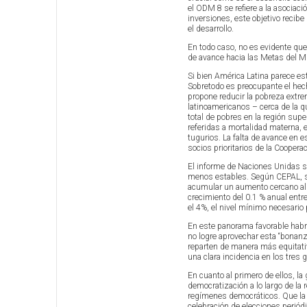
el ODM 8 se refiere a la asociac
inversiones, este objetivo recibe
el desarrollo.
En todo caso, no es evidente que
de avance hacia las Metas del Mi
Si bien América Latina parece es
Sobretodo es preocupante el hech
propone reducir la pobreza extr
latinoamericanos – cerca de la q
total de pobres en la región supe
referidas a mortalidad materna, 
tugurios. La falta de avance en 
socios prioritarios de la Coopera
El informe de Naciones Unidas 
menos estables. Según CEPAL, si 
acumular un aumento cercano al 1
crecimiento del 0.1 % anual ent
el 4%, el nivel mínimo necesario 
En este panorama favorable habrí
no logre aprovechar esta “bonanza
reparten de manera más equitativ
una clara incidencia en los tres
En cuanto al primero de ellos, la
democratización a lo largo de la
regímenes democráticos. Que la d
celebración de elecciones periód