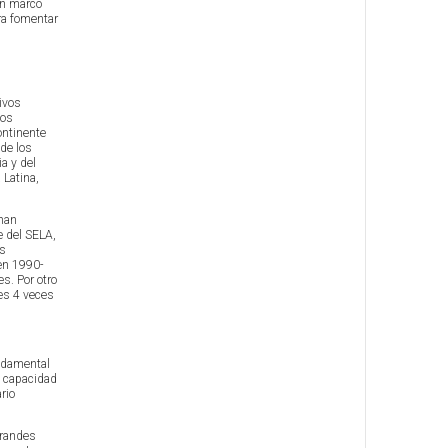
un marco
ra fomentar
ivos
jos
ontinente
 de los
a y del
 Latina,
 han
e del SELA,
es
en 1990-
s. Por otro
 es 4 veces
undamental
a capacidad
rio
grandes