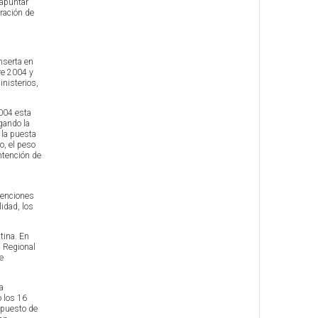
 apuntar
aración de
nserta en
re 2004 y
inisterios,
004 esta
gando la
 la puesta
o, el peso
ntención de
venciones
idad, los
tina. En
 Regional
e
a
o los 16
upuesto de