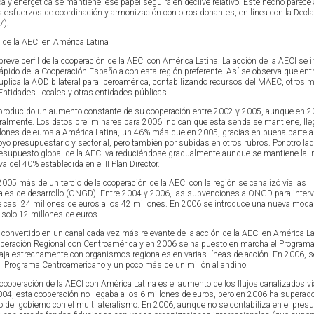
ca y energética se mantiene, ese papel seguirá en declive relativo. Este hecho parece
os esfuerzos de coordinación y armonización con otros donantes, en línea con la Decl
7).
 de la AECI en América Latina
eve perfil de la cooperación de la AECI con América Latina. La acción de la AECI se i
ápido de la Cooperación Española con esta región preferente. Así se observa que ent
uplica la AOD bilateral para Iberoamérica, contabilizando recursos del MAEC, otros m
tidades Locales y otras entidades públicas.
 producido un aumento constante de su cooperación entre 2002 y 2005, aunque en 2
oralmente. Los datos preliminares para 2006 indican que esta senda se mantiene, lle
lones de euros a América Latina, un 46% más que en 2005, gracias en buena parte a
o presupuestario y sectorial, pero también por subidas en otros rubros. Por otro lad
 presupuesto global de la AECI va reduciéndose gradualmente aunque se mantiene la i
a del 40% establecida en el II Plan Director.
5 más de un tercio de la cooperación de la AECI con la región se canalizó vía las
les de desarrollo (ONGD). Entre 2004 y 2006, las subvenciones a ONGD para inter
 casi 24 millones de euros a los 42 millones. En 2006 se introduce una nueva modal
 solo 12 millones de euros.
onvertido en un canal cada vez más relevante de la acción de la AECI en América La
peración Regional con Centroamérica y en 2006 se ha puesto en marcha el Programa
ja estrechamente con organismos regionales en varias líneas de acción. En 2006, s
al Programa Centroamericano y un poco más de un millón al andino.
operación de la AECI con América Latina es el aumento de los flujos canalizados ví
04, esta cooperación no llegaba a los 6 millones de euros, pero en 2006 ha superad
 del gobierno con el multilateralismo. En 2006, aunque no se contabiliza en el pres