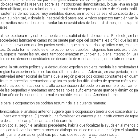
do cada vez más reservas sobre las instituciones democráticas, lo que lleva en alg
obernabilidad, que se relacionan con problemas de representación y de eficacia instit
o sistemas democráticos muy endebles donde, en muchos países, el concepto de ci
e en su plenitud, y donde la inestabilidad prevalece. Ambos aspectos también van l
los medios necesarios para afrontar las necesidades de los ciudadanos, lo que apunt
ales.
ial, se relaciona muy estrechamente con la calidad de la democracia. En efecto, en la
sociedades latinoamericanas no se siente participe del sistema, es difícil que las in
tiene que ver con que los pactos sociales que han existido, explícitos o no, en la re
tes. De esta forma, sectores enteros como los pueblos indígenas han sido excluidos
s, especialmente las mujeres, tampoco avanzan mucho en su plena integración. La 
tido de no atender necesidades de desarrollo de muchas zonas, especialmente la rur
te, la situación política y la desigualdad expolian en cierta medida las moderadas 
región ha experimentado en las dos últimas décadas. Además, en ese período, ha h
itividad internacional de forma que la región pierde posiciones constantes en cuant
ficiente inserción internacional explica en parte las dificultades de generar más y me
structuras económicas con una alta concentración del poder en un número relativame
 de las pequeñas y medianas empresas no es suficientemente grande y dinámico pa
l tamaño de la economía informal es notable en casi toda América Latina.
is para la cooperación se podrían resumir de la siguiente manera:
ocrática, el análisis anterior sugiere que la cooperación tendría que concentrar s
íneas estratégicas: (1) contribuir a fortalecer los cauces y las instituciones de rep
o de las políticas públicas para el desarrollo.
ón social, según el análisis precedente, habría que focalizar la ayuda en al menos 
 lado, en reforzar los mecanismos de diálogo social de manera que reflejen el plurali
contribuir a reformas en políticas públicas que reducen la exclusión social.