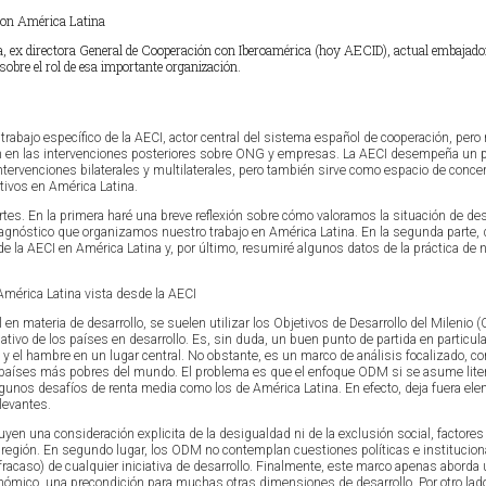
con América Latina
a, ex directora General de Cooperación con Iberoamérica (hoy AECID), actual embajado
obre el rol de esa importante organización.
 trabajo específico de la AECI, actor central del sistema español de cooperación, pero 
n en las intervenciones posteriores sobre ONG y empresas. La AECI desempeña un 
ntervenciones bilaterales y multilaterales, pero también sirve como espacio de concer
tivos en América Latina.
rtes. En la primera haré una breve reflexión sobre cómo valoramos la situación de des
iagnóstico que organizamos nuestro trabajo en América Latina. En la segunda parte, 
de la AECI en América Latina y, por último, resumiré algunos datos de la práctica de 
 América Latina vista desde la AECI
l en materia de desarrollo, se suelen utilizar los Objetivos de Desarrollo del Mileni
lativo de los países en desarrollo. Es, sin duda, un buen punto de partida en particul
a y el hambre en un lugar central. No obstante, es un marco de análisis focalizado, c
os países más pobres del mundo. El problema es que el enfoque ODM si se asume lit
unos desafíos de renta media como los de América Latina. En efecto, deja fuera el
levantes.
yen una consideración explicita de la desigualdad ni de la exclusión social, factore
a región. En segundo lugar, los ODM no contemplan cuestiones políticas e institucio
 fracaso) de cualquier iniciativa de desarrollo. Finalmente, este marco apenas aborda
onómico, una precondición para muchas otras dimensiones de desarrollo. Por otro la