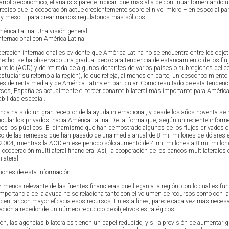
rrollo económico, el análisis parece indicar, que más allá de continuar fomentando 
ciso que la cooperación actúe crecientemente sobre el nivel micro – en especial pa
 y meso – para crear marcos regulatorios más sólidos.
rica Latina. Una visión general
nternacional con América Latina
eración internacional es evidente que América Latina no se encuentra entre los objet
hecho, se ha observado una gradual pero clara tendencia de estancamiento de los flu
sarrollo (AOD) y de retirada de algunos donantes de varios países o subregiones del c
tudiar su retorno a la región), lo que refleja, al menos en parte, un desconocimiento
ses de renta media y de América Latina en particular. Como resultado de esta tendenci
sos, España es actualmente el tercer donante bilateral más importante para América
bilidad especial.
ca ha sido un gran receptor de la ayuda internacional, y desde los años noventa se
rticular los privados, hacia América Latina. De tal forma que, según un reciente inform
ces los públicos. El dinamismo que han demostrado algunos de los flujos privados 
o de las remesas que han pasado de una media anual de 8 mil millones de dólares 
004, mientras la AOD en ese periodo sólo aumentó de 4 mil millones a 8 mil millone
 cooperación multilateral financiera. Así, la cooperación de los bancos multilaterales
lateral.
ones de esta información:
enos relevante de las fuentes financieras que llegan a la región, con lo cual es f
 importancia de la ayuda no se relaciona tanto con el volumen de recursos como con l
ncentrar con mayor eficacia esos recursos. En esta línea, parece cada vez más necesa
zación alrededor de un número reducido de objetivos estratégicos.
ón, las agencias bilaterales tienen un papel reducido, y si la previsión de aumentar 