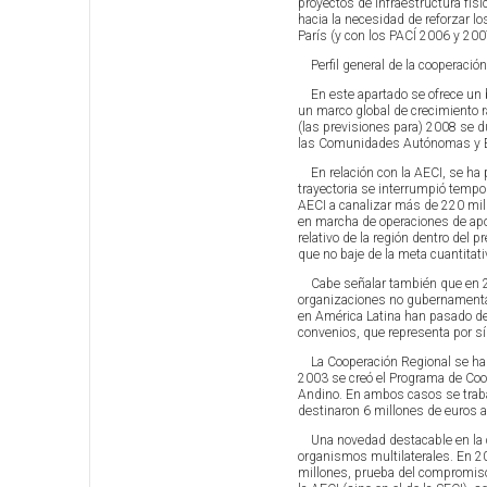
proyectos de infraestructura físi
hacia la necesidad de reforzar l
París (y con los PACÍ 2006 y 200
Perfil general de la cooperación
En este apartado se ofrece un br
un marco global de crecimiento r
(las previsiones para) 2008 se d
las Comunidades Autónomas y En
En relación con la AECI, se ha
trayectoria se interrumpió temp
AECI a canalizar más de 220 mil
en marcha de operaciones de apoy
relativo de la región dentro del
que no baje de la meta cuantitativ
Cabe señalar también que en 200
organizaciones no gubernamenta
en América Latina han pasado de
convenios, que representa por sí
La Cooperación Regional se ha c
2003 se creó el Programa de Coo
Andino. En ambos casos se traba
destinaron 6 millones de euros 
Una novedad destacable en la co
organismos multilaterales. En 20
millones, prueba del compromiso