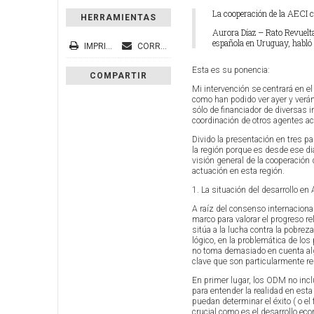
La cooperación de la AECI 
HERRAMIENTAS
Aurora Díaz – Rato Revuelt
española en Uruguay, habló s
IMPRIMIR
CORREO ELECTRÓNICO
Esta es su ponencia:
COMPARTIR
Mi intervención se centrará en el
como han podido ver ayer y verá
sólo de financiador de diversas i
coordinación de otros agentes ac
Divido la presentación en tres pa
la región porque es desde ese d
visión general de la cooperación 
actuación en esta región.
1. La situación del desarrollo en
A raíz del consenso internaciona
marco para valorar el progreso re
sitúa a la lucha contra la pobrez
lógico, en la problemática de l
no toma demasiado en cuenta alg
clave que son particularmente re
En primer lugar, los ODM no inclu
para entender la realidad en est
puedan determinar el éxito ( o el
crucial como es el desarrollo ec