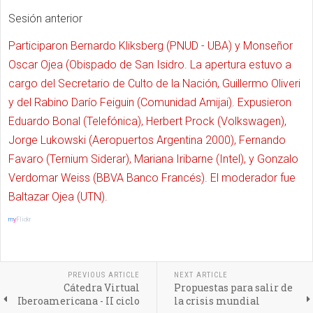
Sesión anterior
Participaron Bernardo Kliksberg (PNUD - UBA) y Monseñor
Oscar Ojea (Obispado de San Isidro. La apertura estuvo a
cargo del Secretario de Culto de la Nación, Guillermo Oliveri
y del Rabino Darío Feiguin (Comunidad Amijai). Expusieron
Eduardo Bonal (Telefónica), Herbert Prock (Volkswagen),
Jorge Lukowski (Aeropuertos Argentina 2000), Fernando
Favaro (Ternium Siderar), Mariana Iribarne (Intel), y Gonzalo
Verdomar Weiss (BBVA Banco Francés). El moderador fue
Baltazar Ojea (UTN).
m
y
Flickr
PREVIOUS ARTICLE
NEXT ARTICLE
Cátedra Virtual
Propuestas para salir de
Iberoamericana - II ciclo
la crisis mundial