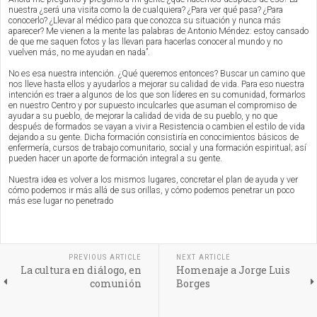
nuestra ¿será una visita como la de cualquiera? ¿Para ver qué pasa? ¿Para
conocerlo? ¿Llevar al médico para que conozca su situación y nunca más
aparecer? Me vienen a la mente las palabras de Antonio Méndez: estoy cansado
de que me saquen fotos y las llevan para hacerlas conocer al mundo y no
vuelven más, no me ayudan en nada”.
No es esa nuestra intención. ¿Qué queremos entonces? Buscar un camino que
nos lleve hasta ellos y ayudarlos a mejorar su calidad de vida. Para eso nuestra
intención es traer a algunos de los que son líderes en su comunidad, formarlos
en nuestro Centro y por supuesto inculcarles que asuman el compromiso de
ayudar a su pueblo, de mejorar la calidad de vida de su pueblo, y no que
después de formados se vayan a vivir a Resistencia o cambien el estilo de vida
dejando a su gente. Dicha formación consistiría en conocimientos básicos de
enfermería, cursos de trabajo comunitario, social y una formación espiritual; así
pueden hacer un aporte de formación integral a su gente.
Nuestra idea es volver a los mismos lugares, concretar el plan de ayuda y ver
cómo podemos ir más allá de sus orillas, y cómo podemos penetrar un poco
más ese lugar no penetrado
PREVIOUS ARTICLE
NEXT ARTICLE
La cultura en diálogo, en
Homenaje a Jorge Luis
comunión
Borges