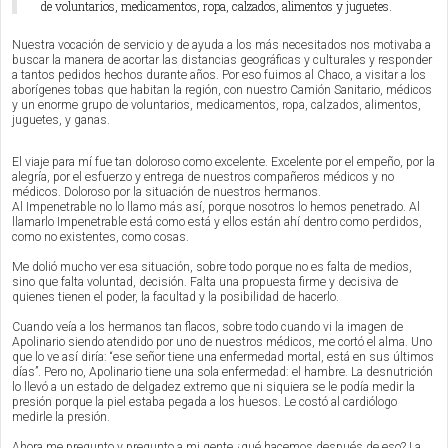
de voluntarios, medicamentos, ropa, calzados, alimentos y juguetes.
Nuestra vocación de servicio y de ayuda a los más necesitados nos motivaba a
buscar la manera de acortar las distancias geográficas y culturales y responder
a tantos pedidos hechos durante años. Por eso fuimos al Chaco, a visitar a los
aborígenes tobas que habitan la región, con nuestro Camión Sanitario, médicos
y un enorme grupo de voluntarios, medicamentos, ropa, calzados, alimentos,
juguetes, y ganas.
El viaje para mí fue tan doloroso como excelente. Excelente por el empeño, por la
alegría, por el esfuerzo y entrega de nuestros compañeros médicos y no
médicos. Doloroso por la situación de nuestros hermanos.
Al Impenetrable no lo llamo más así, porque nosotros lo hemos penetrado. Al
llamarlo Impenetrable está como está y ellos están ahí dentro como perdidos,
como no existentes, como cosas.
Me dolió mucho ver esa situación, sobre todo porque no es falta de medios,
sino que falta voluntad, decisión. Falta una propuesta firme y decisiva de
quienes tienen el poder, la facultad y la posibilidad de hacerlo.
Cuando veía a los hermanos tan flacos, sobre todo cuando vi la imagen de
Apolinario siendo atendido por uno de nuestros médicos, me cortó el alma. Uno
que lo ve así diría: “ese señor tiene una enfermedad mortal, está en sus últimos
días”. Pero no, Apolinario tiene una sola enfermedad: el hambre. La desnutrición
lo llevó a un estado de delgadez extremo que ni siquiera se le podía medir la
presión porque la piel estaba pegada a los huesos. Le costó al cardiólogo
medirle la presión.
Ahora me pregunto y pregunto a mi gente ¿qué hacemos después de eso? La