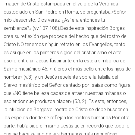
imagen de Cristo estampada en el velo de la Verónica
custodiado en San Pedro en Roma, se preguntaba:«Señor
mío Jesucristo, Dios veraz, ¿Así era entonces tu
semblanza?» (vv.107-108).Desde esta inspiración Borges
crea su reflexión que procede del hecho que del rostro de
Cristo NO tenemos ningún retrato en los Evangelios, tanto
es así que en los primeros siglos del cristianismo el arte
osciló entre un Jesús fascinante en la estela simbólica del
Salmo mesiánico 45, «Tú eres el más bello entre los hijos de
hombre» (v.3), y un Jesús repelente sobre la falsilla del
Siervo mesiánico del Señor cantado por Isaías como figura
que «NO tiene belleza capaz de atraer nuestras miradas o
esplendor que produzca placer» (53, 2). Es esta, entonces,
la intuición de Borges:el rostro de Cristo se debe buscar en
los espejos donde se reflejan los rostros humanos.Por otra
parte, había sido el mismo Jesús quien recordó que todo lo
que se hace «a uno de sus hermanos más pequeños»