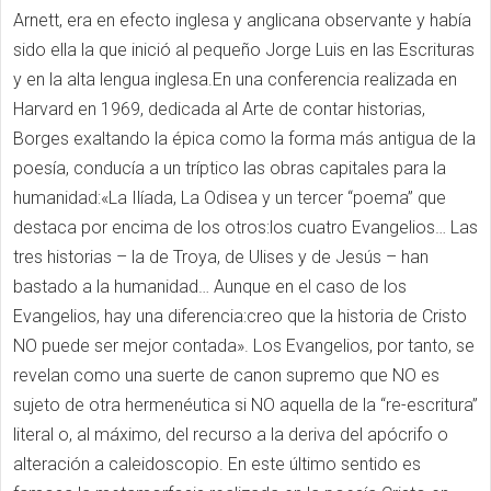
Arnett, era en efecto inglesa y anglicana observante y había
sido ella la que inició al pequeño Jorge Luis en las Escrituras
y en la alta lengua inglesa.En una conferencia realizada en
Harvard en 1969, dedicada al Arte de contar historias,
Borges exaltando la épica como la forma más antigua de la
poesía, conducía a un tríptico las obras capitales para la
humanidad:«La Ilíada, La Odisea y un tercer “poema” que
destaca por encima de los otros:los cuatro Evangelios… Las
tres historias – la de Troya, de Ulises y de Jesús – han
bastado a la humanidad… Aunque en el caso de los
Evangelios, hay una diferencia:creo que la historia de Cristo
NO puede ser mejor contada». Los Evangelios, por tanto, se
revelan como una suerte de canon supremo que NO es
sujeto de otra hermenéutica si NO aquella de la “re-escritura”
literal o, al máximo, del recurso a la deriva del apócrifo o
alteración a caleidoscopio. En este último sentido es