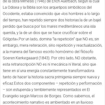
de la obra Mimesis (1946) de Erich Auerbach, según la cual
La Odisea y la Biblia son los arquetipos simbólicos del
Occidente, estaba convencido que «los hombres a lo largo
del tiempo, han repetido siempre dos historias:la de un bajel
perdido que busca por los mares mediterráneos una isla
querida, y la de un dios que se hace crucificar sobre el
Gólgota».Por un lado, domina “la repetición“ que NO es, sin
embargo, mera reiteración, sino repetición y reactualización,
a la manera del famoso escrito homónimo del filósofo
Soeren Kierkegaaard (1843). Por otro lado, NO obstante,
esta retranscripción NO es ni mecánica ni literal, sino que
tiene en sí una energía constantemente transformadora
tanto de hacer la historia sacra primigenia siempre nueva y
eficaz.Estos dos componentes – repetición y performación
– son estupenda y terriblemente representados en El
Evangelio según Marcos de Borges. Como sabemos, el
acontecimiento narrativo es ambientado en un lluvioso