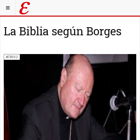
La Biblia según Borges
ATRIO2