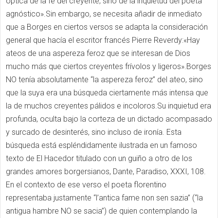
óptica de la fe del creyente, sino de la inquietud del poeta
agnóstico».Sin embargo, se necesita añadir de inmediato
que a Borges en ciertos versos se adapta la consideración
general que hacía el escritor francés Pierre Reverdy:«Hay
ateos de una aspereza feroz que se interesan de Dios
mucho más que ciertos creyentes frívolos y ligeros».Borges
NO tenía absolutamente “la aspereza feroz” del ateo, sino
que la suya era una búsqueda ciertamente más intensa que
la de muchos creyentes pálidos e incoloros.Su inquietud era
profunda, oculta bajo la corteza de un dictado acompasado
y surcado de desinterés, sino incluso de ironía. Esta
búsqueda está espléndidamente ilustrada en un famoso
texto de El Hacedor titulado con un guiño a otro de los
grandes amores borgersianos, Dante, Paradiso, XXXI, 108.
En el contexto de ese verso el poeta florentino
representaba justamente “l’antica fame non sen sazia” (“la
antigua hambre NO se sacia”) de quien contemplando la