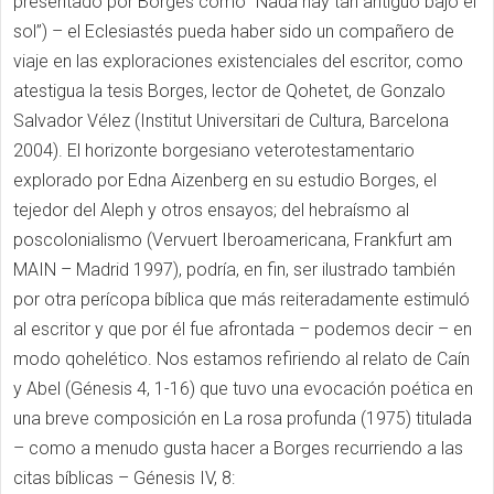
presentado por Borges como “Nada hay tan antiguo bajo el
sol”) – el Eclesiastés pueda haber sido un compañero de
viaje en las exploraciones existenciales del escritor, como
atestigua la tesis Borges, lector de Qohetet, de Gonzalo
Salvador Vélez (Institut Universitari de Cultura, Barcelona
2004). El horizonte borgesiano veterotestamentario
explorado por Edna Aizenberg en su estudio Borges, el
tejedor del Aleph y otros ensayos; del hebraísmo al
poscolonialismo (Vervuert Iberoamericana, Frankfurt am
MAIN – Madrid 1997), podría, en fin, ser ilustrado también
por otra perícopa bíblica que más reiteradamente estimuló
al escritor y que por él fue afrontada – podemos decir – en
modo qohelético. Nos estamos refiriendo al relato de Caín
y Abel (Génesis 4, 1-16) que tuvo una evocación poética en
una breve composición en La rosa profunda (1975) titulada
– como a menudo gusta hacer a Borges recurriendo a las
citas bíblicas – Génesis IV, 8: