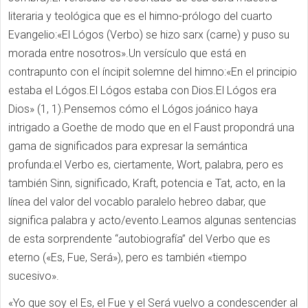
literaria y teológica que es el himno-prólogo del cuarto
Evangelio:«El Lógos (Verbo) se hizo sarx (carne) y puso su
morada entre nosotros».Un versículo que está en
contrapunto con el íncipit solemne del himno:«En el principio
estaba el Lógos.El Lógos estaba con Dios.El Lógos era
Dios» (1, 1).Pensemos cómo el Lógos joánico haya
intrigado a Goethe de modo que en el Faust propondrá una
gama de significados para expresar la semántica
profunda:el Verbo es, ciertamente, Wort, palabra, pero es
también Sinn, significado, Kraft, potencia e Tat, acto, en la
línea del valor del vocablo paralelo hebreo dabar, que
significa palabra y acto/evento.Leamos algunas sentencias
de esta sorprendente “autobiografía” del Verbo que es
eterno («Es, Fue, Será»), pero es también «tiempo
sucesivo».
«Yo que soy el Es, el Fue y el Será vuelvo a condescender al