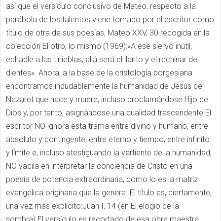
así que el versículo conclusivo de Mateo, respecto a la
parábola de los talentos viene tomado por el escritor como
título de otra de sus poesías, Mateo XXV, 30 recogida en la
colección El otro, lo mismo (1969):«A ese siervo inútil,
echadle a las tinieblas; allá será el llanto y el rechinar de
dientes». Ahora, a la base de la cristología borgesiana
encontramos indudablemente la humanidad de Jesús de
Nazaret que nace y muere, incluso proclamándose Hijo de
Dios y, por tanto, asignándose una cualidad trascendente.El
escritor NO ignora esta trama entre divino y humano, entre
absoluto y contingente, entre eterno y tiempo, entre infinito
y límite e, incluso atestiguando la vertiente de la humanidad,
NO vacila en interpretar la conciencia de Cristo en una
poesía de potencia extraordinaria, como lo es la matriz
evangélica originaria que la genera. El título es, ciertamente,
una vez más explícito:Juan I, 14 (en El elogio de la
sombra).El versículo es recortado de esa obra maestra