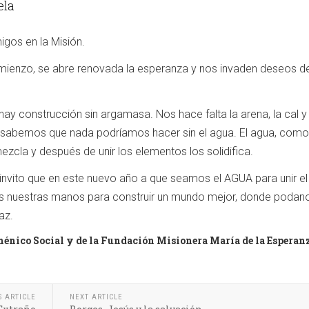
ela
gos en la Misión.
ienzo, se abre renovada la esperanza y nos invaden deseos d
 construcción sin argamasa. Nos hace falta la arena, la cal y 
sabemos que nada podríamos hacer sin el agua. El agua, como
zcla y después de unir los elementos los solidifica.
nvito que en este nuevo año a que seamos el AGUA para unir el
nuestras manos para construir un mundo mejor, donde podanos
az.
ménico Social y de la Fundación Misionera María de la Esperan
S ARTICLE
NEXT ARTICLE