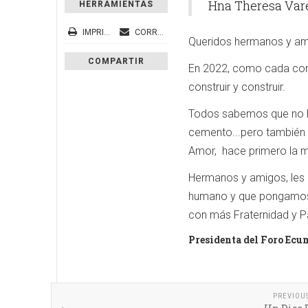
Hna Theresa Var
HERRAMIENTAS
IMPRIMIR
CORREO ELECTRÓNICO
Queridos hermanos y ami
COMPARTIR
En 2022, como cada com
construir y construir.
Todos sabemos que no hay
cemento...pero también 
Amor, hace primero la me
Hermanos y amigos, les i
humano y que pongamos 
con más Fraternidad y P
Presidenta del Foro Ecu
PREVIOU