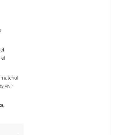
e
el
 el
 material
 vivir
za.