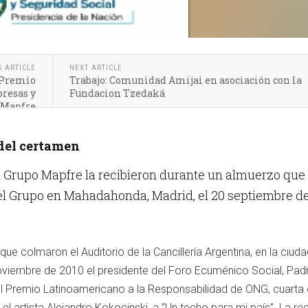
S ARTICLE
NEXT ARTICLE
 Premio
Trabajo: Comunidad Amijai en asociación con la
resas y
Fundacion Tzedaká
 Mapfre
del certamen
l Grupo Mapfre la recibieron durante un almuerzo que
del Grupo en Mahadahonda, Madrid, el 20 septiembre d
ue colmaron el Auditorio de la Cancillería Argentina, en la ciud
noviembre de 2010 el presidente del Foro Ecuménico Social, Pad
 el Premio Latinoamericano a la Responsabilidad de ONG, cuarta 
r el artista Alejandro Kokocinski, a “Un techo para mi país”. La re