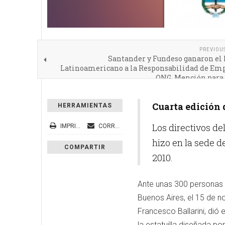
PREVIOU
Santander y Fundeso ganaron el
Latinoamericano a la Responsabilidad de Emp
ONG. Mención para
Cuarta edición 
HERRAMIENTAS
Los directivos de
IMPRIMIR
CORREO ELECTRÓNICO
hizo en la sede 
COMPARTIR
2010.
Ante unas 300 personas q
Buenos Aires, el 15 de 
Francesco Ballarini, dió
la estatuilla diseñada po