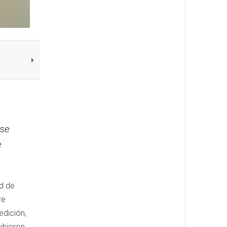
 se
e
ad de
re
edición,
cibieron