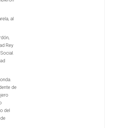
ela, al
rdón,
dad Rey
Social.
dad
honda.
dente de
ejero
o
o del
 de