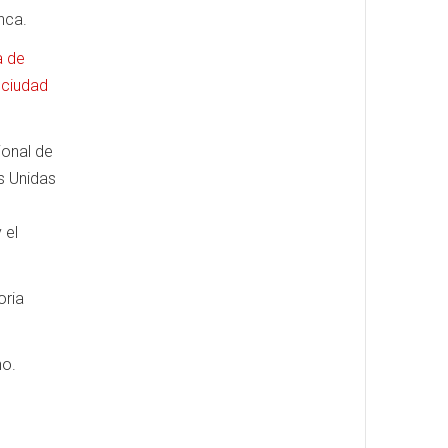
nca.
a de
a ciudad
ional de
s Unidas
 el
oria
no.