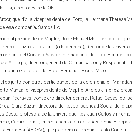
lgorta, directores de la ONG.
cor, que dio la vicepresidenta del Foro, la Hermana Theresa Var
 de esa compañía, Santos Lio.
emos al presidente de Mapfre, Jose Manuel Martínez, con el gala
Pedro González Trevijano (a la derecha), Rector de la Universi
 miembro del Consejo Asesor Internacional del Foro Ecuménico 
 José Almagro, director general de Comunicación y Responsabili
compaña el director del Foro, Fernando Flores Maio.
 ellos junto con otros participantes de la ceremonia en Mahada
berto Manzano, vicepresidente de Mapfre, Andres Jiménez, presi
teban Pedrayes, consejero director general, Rafael Casas, cons
ica, Clara Bazan, directora de Responsabilidad Social del grup
los Costa, profesora de la Universidad Rey Juan Carlos y miembr
emio, Camilo Prado, en representación de la Academia Europea
la Empresa (AEDEM), que patrocina el Premio, Pablo Corletti,