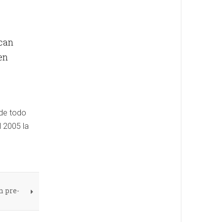
scan
en
de todo
l 2005 la
n pre-