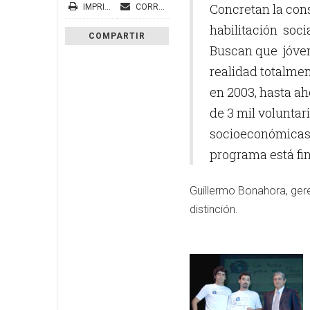
Concretan la con
IMPRIMIR
CORREO ELECTRÓNICO
habilitación soci
COMPARTIR
Buscan que jóven
realidad totalmen
en 2003, hasta ah
de 3 mil voluntar
socioeconómicas p
programa está fi
Guillermo Bonahora, gere
distinción.