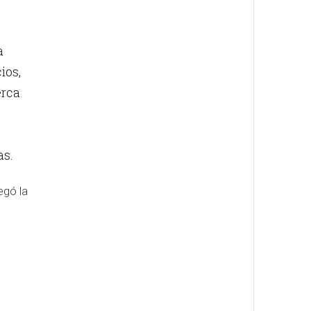
a
ios,
erca
as.
egó la