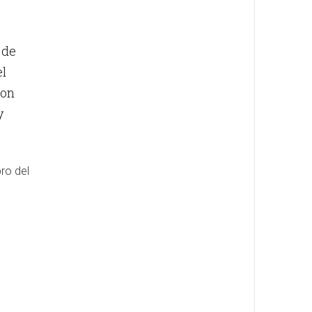
 de
el
ron
y
ro del