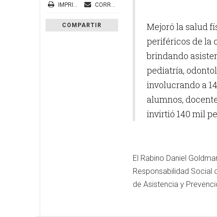
IMPRIMIR
CORREO ELECTRÓNICO
Mejoró la salud fí
COMPARTIR
periféricos de la
brindando asisten
pediatría, odonto
involucrando a 1
alumnos, docentes
invirtió 140 mil p
El Rabino Daniel Goldman
Responsabilidad Social 
de Asistencia y Prevenció