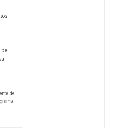
rios
s de
sa
rente de
rograma