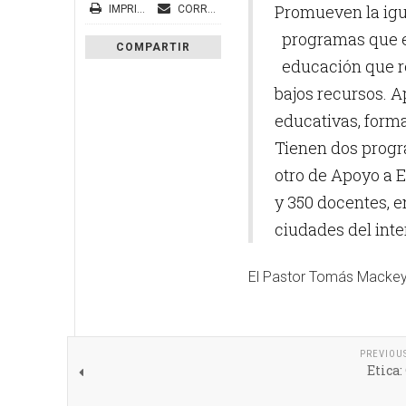
Promueven la ig
IMPRIMIR
CORREO ELECTRÓNICO
programas que ev
COMPARTIR
educación que re
bajos recursos. A
educativas, forma
Tienen dos progra
otro de Apoyo a E
y 350 docentes, e
ciudades del inter
El Pastor Tomás Mackey e
PREVIOU
Etica