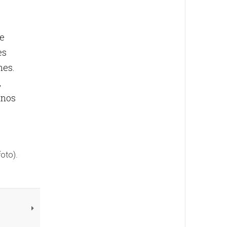
de
es
nes.
,
mnos
oto).