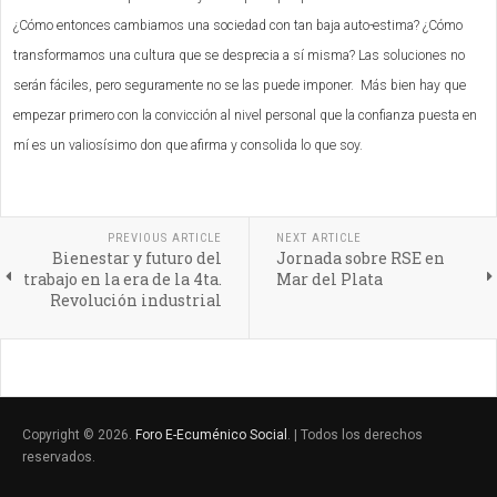
¿Cómo entonces cambiamos una sociedad con tan baja auto-estima? ¿Cómo
transformamos una cultura que se desprecia a sí misma? Las soluciones no
serán fáciles, pero seguramente no se las puede imponer.
Más bien hay que
empezar primero con la convicción al nivel personal que la confianza puesta en
mí es un valiosísimo don que afirma y consolida lo que soy.
PREVIOUS ARTICLE
NEXT ARTICLE
Bienestar y futuro del
Jornada sobre RSE en
trabajo en la era de la 4ta.
Mar del Plata
Revolución industrial
Copyright © 2026.
Foro E-Ecuménico Social
. | Todos los derechos
reservados.