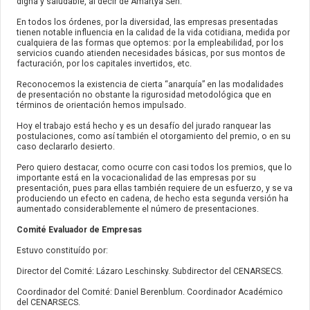
digna y saludable, al decir de Amartya Sen.
En todos los órdenes, por la diversidad, las empresas presentadas
tienen notable influencia en la calidad de la vida cotidiana, medida por
cualquiera de las formas que optemos: por la empleabilidad, por los
servicios cuando atienden necesidades básicas, por sus montos de
facturación, por los capitales invertidos, etc.
Reconocemos la existencia de cierta “anarquía” en las modalidades
de presentación no obstante la rigurosidad metodológica que en
términos de orientación hemos impulsado.
Hoy el trabajo está hecho y es un desafío del jurado ranquear las
postulaciones, como así también el otorgamiento del premio, o en su
caso declararlo desierto.
Pero quiero destacar, como ocurre con casi todos los premios, que lo
importante está en la vocacionalidad de las empresas por su
presentación, pues para ellas también requiere de un esfuerzo, y se va
produciendo un efecto en cadena, de hecho esta segunda versión ha
aumentado considerablemente el número de presentaciones.
Comité Evaluador de Empresas
Estuvo constituído por:
Director del Comité: Lázaro Leschinsky. Subdirector del CENARSECS.
Coordinador del Comité: Daniel Berenblum. Coordinador Académico
del CENARSECS.